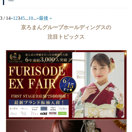
3 / 14
«
1
2
3
4
5
...
10
...
»
最後 »
京ろまんグループホールディングスの
注目トピックス