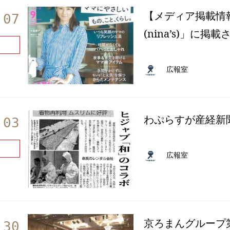
【メディア掲載情
.07
(nina’s)」に掲
広報室
わぷらすが産経新
.03
広報室
京ろまんグループ
.30