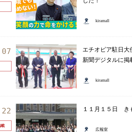
した！
kiramall
エチオピア駐日大
.07
新聞デジタルに掲
kiramall
１１月１５日 き
.22
掲載
広報室