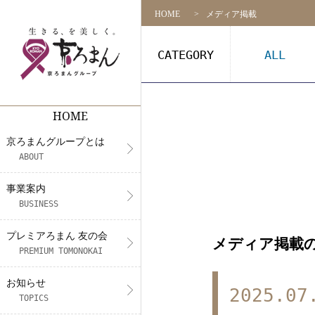
HOME
メディア掲載
CATEGORY
ALL
HOME
京ろまんグループとは
事業案内
プレミアろまん 友の会
NEWS
リクルート
店舗一覧
京ろまんグループとは
代表挨拶
着物の販売
アプリ会員契約約款（会則）
メディア情報
募集要項
ABOUT
CS活動
フォトスタジオ&振袖レンタル・
展示会情報
社員インタビュー
事業案内
BUSINESS
未来プロジェクト
着付け教室
エントリー
プレミアろまん 友の会
メディア掲載
きもの体験
PREMIUM TOMONOKAI
お知らせ
2025.07
TOPICS