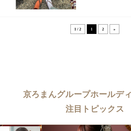
1 / 2
1
2
»
京ろまんグループホールデ
注目トピックス