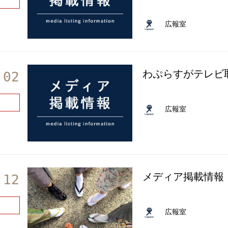
広報室
わぷらすがテレビ
.02
広報室
メディア掲載情報 F
.12
広報室