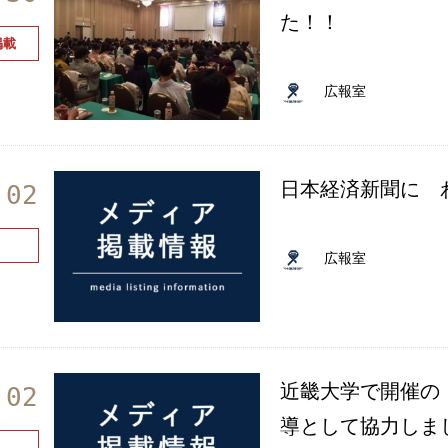
た！！
掲載
広報室
日本経済新聞に 
.02
広報室
近畿大学で開催の
.02
導として協力しま