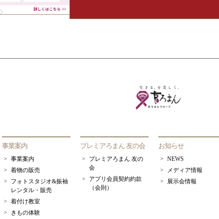
事業案内
プレミアろまん 友の会
お知らせ
事業案内
プレミアろまん 友の
NEWS
会
着物の販売
メディア情報
アプリ会員契約約款
フォトスタジオ&振袖
展示会情報
（会則）
レンタル・販売
着付け教室
きもの体験