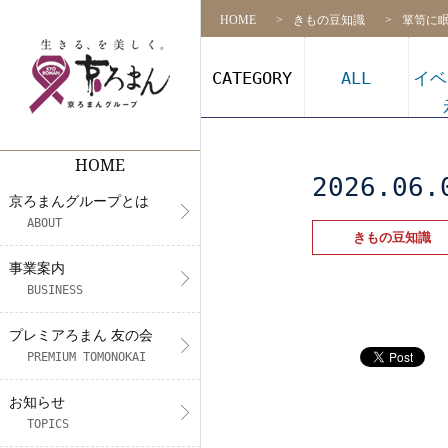
HOME
きもの豆知識
箪笥に
CATEGORY
ALL
イベ
HOME
京ろまんグループとは
事業案内
プレミアろまん 友の会
NEWS
リクルート
店舗一覧
2026.06.
京ろまんグループとは
代表挨拶
着物の販売
アプリ会員契約約款（会則）
メディア情報
募集要項
ABOUT
きもの豆知識
CS活動
フォトスタジオ&振袖レンタル・
展示会情報
社員インタビュー
事業案内
BUSINESS
未来プロジェクト
着付け教室
エントリー
プレミアろまん 友の会
きもの体験
PREMIUM TOMONOKAI
お知らせ
TOPICS