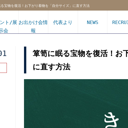
眠る宝物を復活！お下がり着物を「自分サイズ」に直す方法
ント/展
お出かけ会情
代表より
NEWS
RECRU
示会
報
箪笥に眠る宝物を復活！お
01
に直す方法
販売