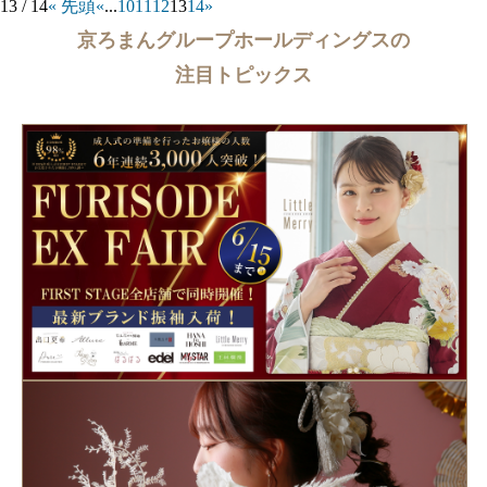
13 / 14
« 先頭
«
...
10
11
12
13
14
»
京ろまんグループホールディングスの
注目トピックス