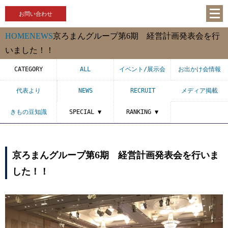
お問い合わせ
HOME
NEWS
京ろまんグループ第6期 経営計画発表会を行
いました！！
CATEGORY
ALL
イベント/展示会
お出かけ会情報
代表より
NEWS
RECRUIT
メディア掲載
きもの豆知識
SPECIAL ▼
RANKING ▼
京ろまんグループ第6期 経営計画発表会を行いま
した！！