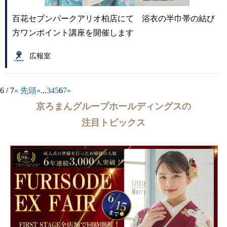
百花セブンパークアリオ柏店にて 浴衣の半巾帯の結び
方ワンポイント講座を開催します
広報室
6 / 7
« 先頭
«
...
3
4
5
6
7
»
京ろまんグループホールディングスの
注目トピックス