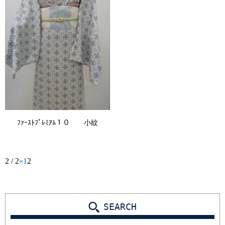
ﾌｧｰｽﾄﾌﾟﾚﾐｱﾑ１０ 小紋
2 / 2
«
1
2
SEARCH