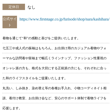
定休日
なし
公式サイ
https://www.firststage.co.jp/furisode/shop/nara/kashihara/
ト
着物を通じて“和”の感動と喜びをご提供いたします。
七五三や成人式の振袖はもちろん、お出掛け用のカジュアル着物やフォ
ーマルな訪問着や留袖まで幅広くラインナップ。ファッション性重視の
オシャレ派の方も、格式を大切にする正統派の方にも、それぞれに合っ
た和のライフスタイルをご提案いたします。
丸洗い、しみ抜き、染め替え等の各種お手入れ、小物コーディネイト相
談、着付け教室、お出掛け会など、安心のサポート体制で着物ライフを
応援します。