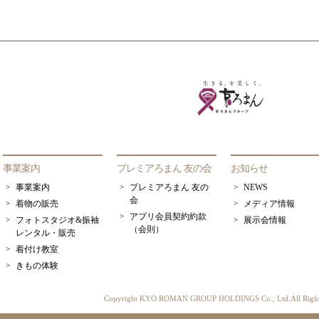
事業案内
プレミアろまん 友の会
お知らせ
事業案内
プレミアろまん 友の
NEWS
会
着物の販売
メディア情報
アプリ会員契約約款
フォトスタジオ&振袖
展示会情報
（会則）
レンタル・販売
着付け教室
きもの体験
Copyright KYO ROMAN GROUP HOLDINGS Co., Ltd.All Rights