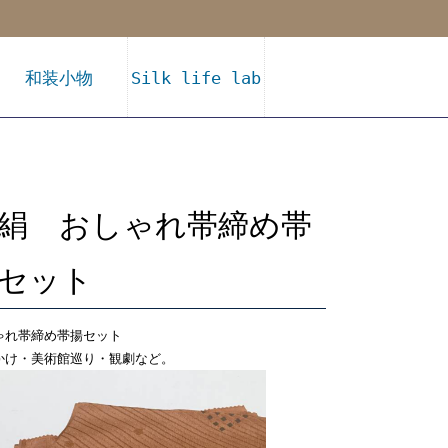
和装小物
Silk life lab
絹 おしゃれ帯締め帯
セット
ゃれ帯締め帯揚セット
かけ・美術館巡り・観劇など。