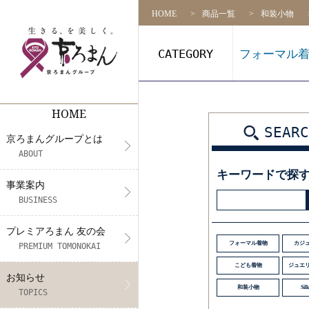
HOME
商品一覧
和装小物
CATEGORY
フォーマル
HOME
京ろまんグループとは
事業案内
プレミアろまん 友の会
NEWS
リクルート
店舗一覧
SEARC
京ろまんグループとは
代表挨拶
着物の販売
アプリ会員契約約款（会則）
メディア情報
募集要項
ABOUT
キーワードで探
CS活動
フォトスタジオ&振袖レンタル・
展示会情報
社員インタビュー
事業案内
BUSINESS
未来プロジェクト
着付け教室
エントリー
プレミアろまん 友の会
きもの体験
フォーマル着物
カジ
PREMIUM TOMONOKAI
こども着物
ジュエ
お知らせ
和装小物
Silk
TOPICS