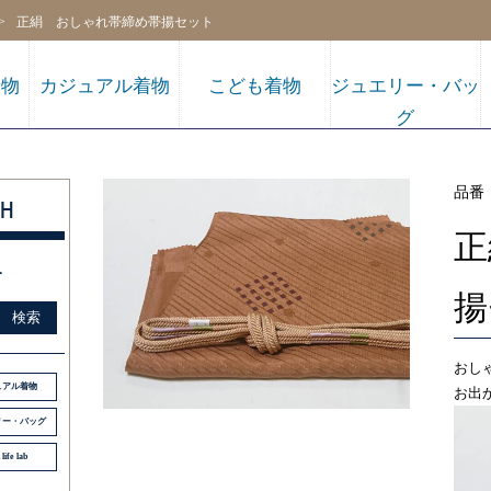
正絹 おしゃれ帯締め帯揚セット
着物
カジュアル着物
こども着物
ジュエリー・バッ
グ
品番
H
正
す
販売
揚
検索
おし
ュアル着物
お出
リー・バッグ
 life lab