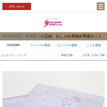
お問い合わせ
HOME
商品一覧
和装小物
正絹 おしゃれ帯締め帯揚セット
CATEGORY
フォーマル着物
カジュアル着物
こども着物
ジュエリー・バッグ
和装小物
Silk life lab