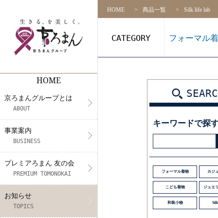
HOME
商品一覧
Silk life lab
CATEGORY
フォーマル
HOME
京ろまんグループとは
事業案内
プレミアろまん 友の会
NEWS
リクルート
店舗一覧
SEARC
京ろまんグループとは
代表挨拶
着物の販売
アプリ会員契約約款（会則）
メディア情報
募集要項
ABOUT
キーワードで探
CS活動
フォトスタジオ&振袖レンタル・
展示会情報
社員インタビュー
事業案内
BUSINESS
未来プロジェクト
着付け教室
エントリー
プレミアろまん 友の会
きもの体験
フォーマル着物
カジ
PREMIUM TOMONOKAI
こども着物
ジュエ
お知らせ
和装小物
Silk
TOPICS