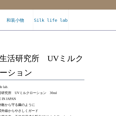
和装小物
Silk life lab
生活研究所 UVミルク
ーション
fe lab.
活研究所 UVミルクローション 30ml
 IN JAPAN
外敵から守る繭のように
紫外線からやさしくガード