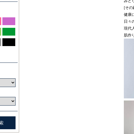
みど
[そ
健康
日々
現代
肌作