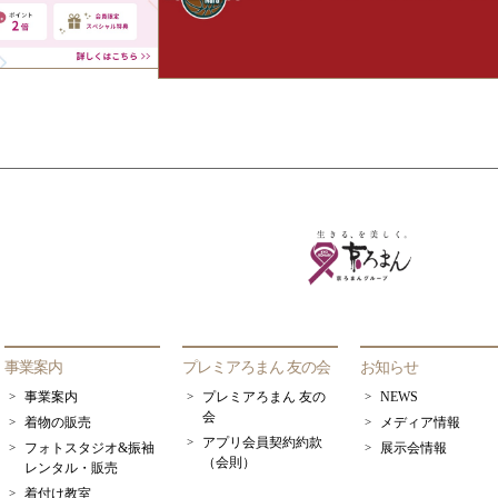
事業案内
プレミアろまん 友の会
お知らせ
事業案内
プレミアろまん 友の
NEWS
会
着物の販売
メディア情報
アプリ会員契約約款
フォトスタジオ&振袖
展示会情報
（会則）
レンタル・販売
着付け教室