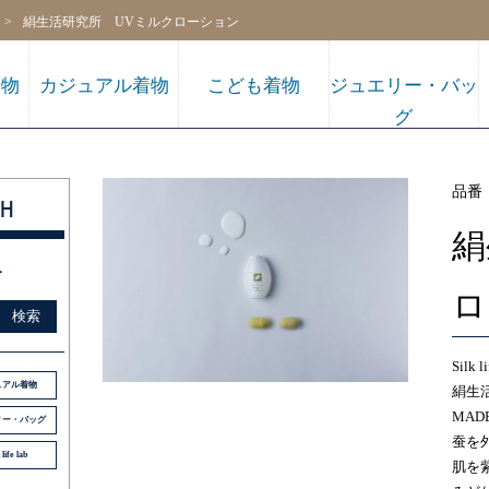
絹生活研究所 UVミルクローション
着物
カジュアル着物
こども着物
ジュエリー・バッ
グ
品番
H
絹
す
販売
ロ
検索
Silk li
ュアル着物
絹生
MADE
リー・バッグ
蚕を
 life lab
肌を