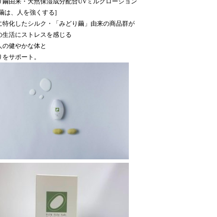
り繭由来・天然保湿成分配合UVミルクローション
の繭は、人を強くする]
に特化したシルク・「みどり繭」由来の商品群が
の生活にストレスを感じる
人の健やかな体と
りをサポート。