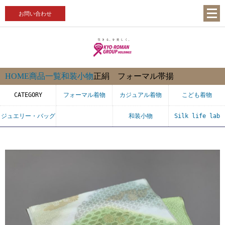
お問い合わせ
HOME
商品一覧
和装小物
正絹 フォーマル帯揚
CATEGORY
フォーマル着物
カジュアル着物
こども着物
ジュエリー・バッグ
和装小物
Silk life lab