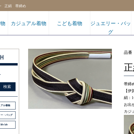
正絹 帯締め
着物
カジュアル着物
こども着物
ジュエリー・バッ
グ
品番
H
正
す
販売
帯締
検索
【伊
絹：1
お出
ュアル着物
カジ
リー・バッグ
 life lab