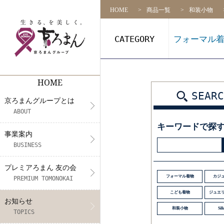
HOME
商品一覧
和装小物
CATEGORY
フォーマル
HOME
京ろまんグループとは
事業案内
プレミアろまん 友の会
NEWS
リクルート
店舗一覧
SEARC
京ろまんグループとは
代表挨拶
着物の販売
アプリ会員契約約款（会則）
メディア情報
募集要項
ABOUT
キーワードで探
CS活動
フォトスタジオ&振袖レンタル・
展示会情報
社員インタビュー
事業案内
BUSINESS
未来プロジェクト
着付け教室
エントリー
プレミアろまん 友の会
きもの体験
フォーマル着物
カジ
PREMIUM TOMONOKAI
こども着物
ジュエ
お知らせ
和装小物
Silk
TOPICS