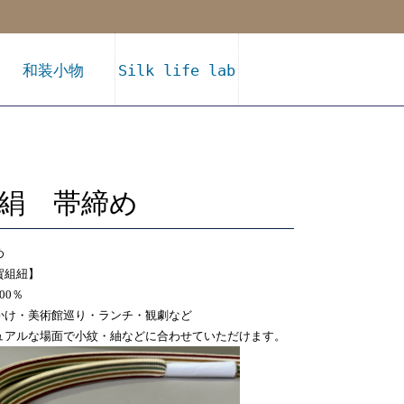
和装小物
Silk life lab
絹 帯締め
め
賀組紐】
00％
かけ・美術館巡り・ランチ・観劇など
ュアルな場面で小紋・紬などに合わせていただけます。