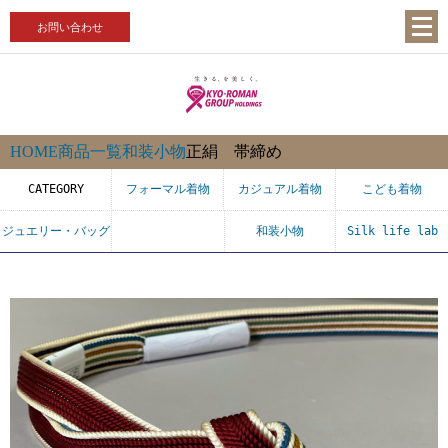
お問い合わせ
HOME
商品一覧
和装小物
正絹 帯締め
CATEGORY
フォーマル着物
カジュアル着物
こども着物
ジュエリー・バッグ
和装小物
Silk life lab