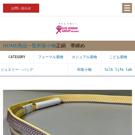
お問い合わせ
HOME
商品一覧
和装小物
正絹 帯締め
CATEGORY
フォーマル着物
カジュアル着物
こども着物
ジュエリー・バッグ
和装小物
Silk life lab