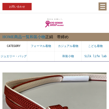
お問い合わせ
HOME
商品一覧
和装小物
正絹 帯締め
CATEGORY
フォーマル着物
カジュアル着物
こども着物
ジュエリー・バッグ
和装小物
Silk life lab