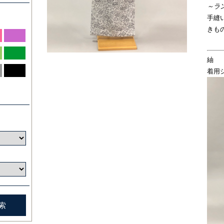
～ラ
手縫
きも
紬
着用