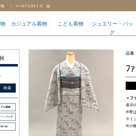
着物
ﾌｧｰｽﾄﾌﾟﾚﾐｱﾑ１０ 紬
着物
カジュアル着物
こども着物
ジュエリー・バッ
グ
品番
H
ﾌ
す
販売
検索
＜フ
表示
ュアル着物
※帯
リー・バッグ
※ミ
※小
 life lab