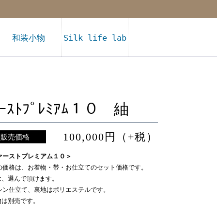
和装小物
Silk life lab
ｧｰｽﾄﾌﾟﾚﾐｱﾑ１０ 紬
100,000円（+税）
販売価格
ァーストプレミアム１０＞
の価格は、お着物・帯・お仕立てのセット価格です。
は、選んで頂けます。
シン仕立て、裏地はポリエステルです。
物は別売です。