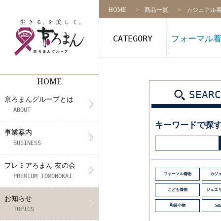
HOME
商品一覧
カジュアル
CATEGORY
フォーマル
HOME
京ろまんグループとは
事業案内
プレミアろまん 友の会
NEWS
リクルート
店舗一覧
SEARC
京ろまんグループとは
代表挨拶
着物の販売
アプリ会員契約約款（会則）
メディア情報
募集要項
ABOUT
キーワードで探
CS活動
フォトスタジオ&振袖レンタル・
展示会情報
社員インタビュー
事業案内
BUSINESS
未来プロジェクト
着付け教室
エントリー
プレミアろまん 友の会
きもの体験
フォーマル着物
カジ
PREMIUM TOMONOKAI
こども着物
ジュエ
お知らせ
和装小物
Silk
TOPICS