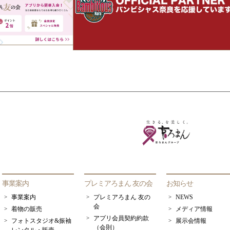
事業案内
プレミアろまん 友の会
お知らせ
事業案内
プレミアろまん 友の
NEWS
会
着物の販売
メディア情報
アプリ会員契約約款
フォトスタジオ&振袖
展示会情報
（会則）
レンタル・販売