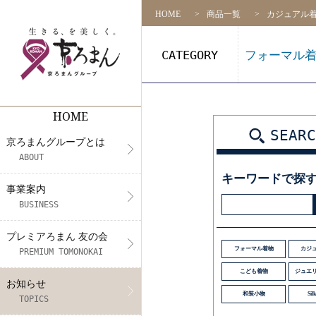
HOME
商品一覧
カジュアル
CATEGORY
フォーマル
HOME
京ろまんグループとは
事業案内
プレミアろまん 友の会
NEWS
リクルート
店舗一覧
SEARC
京ろまんグループとは
代表挨拶
着物の販売
アプリ会員契約約款（会則）
メディア情報
募集要項
ABOUT
キーワードで探
CS活動
フォトスタジオ&振袖レンタル・
展示会情報
社員インタビュー
事業案内
BUSINESS
未来プロジェクト
着付け教室
エントリー
プレミアろまん 友の会
きもの体験
フォーマル着物
カジ
PREMIUM TOMONOKAI
こども着物
ジュエ
お知らせ
和装小物
Silk
TOPICS