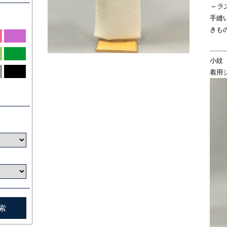
～ラ
手縫
きも
小紋
着用