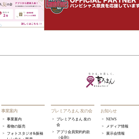
事業案内
プレミアろまん 友の会
お知らせ
事業案内
プレミアろまん 友の
NEWS
会
着物の販売
メディア情報
アプリ会員契約約款
フォトスタジオ&振袖
展示会情報
（会則）
レンタル・販売