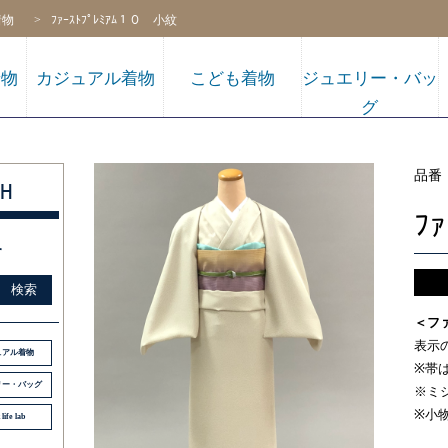
着物
ﾌｧｰｽﾄﾌﾟﾚﾐｱﾑ１０ 小紋
着物
カジュアル着物
こども着物
ジュエリー・バッ
グ
品番
H
ﾌ
す
販売
検索
＜フ
表示
ュアル着物
※帯
リー・バッグ
※ミ
※小
 life lab