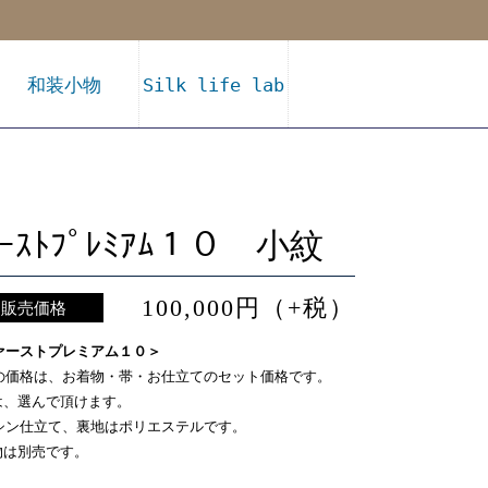
和装小物
Silk life lab
ｧｰｽﾄﾌﾟﾚﾐｱﾑ１０ 小紋
100,000円（+税）
販売価格
ァーストプレミアム１０＞
の価格は、お着物・帯・お仕立てのセット価格です。
は、選んで頂けます。
シン仕立て、裏地はポリエステルです。
物は別売です。