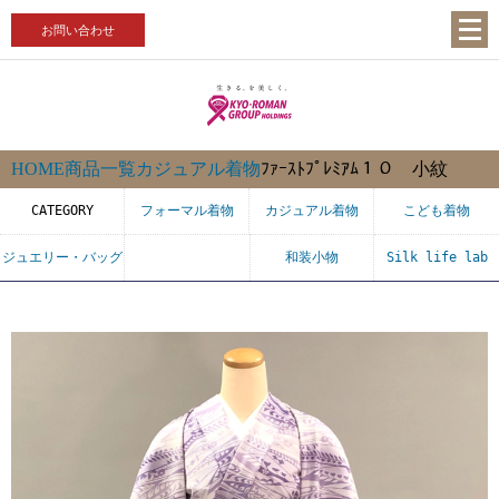
お問い合わせ
HOME
商品一覧
カジュアル着物
ﾌｧｰｽﾄﾌﾟﾚﾐｱﾑ１０ 小紋
CATEGORY
フォーマル着物
カジュアル着物
こども着物
ジュエリー・バッグ
和装小物
Silk life lab