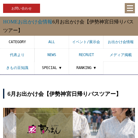
お問い合わせ
HOME
お出かけ会情報
6月お出かけ会【伊勢神宮日帰りバス
ツアー】
CATEGORY
ALL
イベント/展示会
お出かけ会情報
代表より
NEWS
RECRUIT
メディア掲載
きもの豆知識
SPECIAL ▼
RANKING ▼
6月お出かけ会【伊勢神宮日帰りバスツアー】