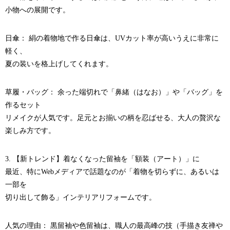
小物への展開です。
日傘： 絹の着物地で作る日傘は、UVカット率が高いうえに非常に
軽く、
夏の装いを格上げしてくれます。
草履・バッグ： 余った端切れで「鼻緒（はなお）」や「バッグ」を
作るセット
リメイクが人気です。足元とお揃いの柄を忍ばせる、大人の贅沢な
楽しみ方です。
3. 【新トレンド】着なくなった留袖を「額装（アート）」に
最近、特にWebメディアで話題なのが「着物を切らずに、あるいは
一部を
切り出して飾る」インテリアリフォームです。
人気の理由： 黒留袖や色留袖は、職人の最高峰の技（手描き友禅や