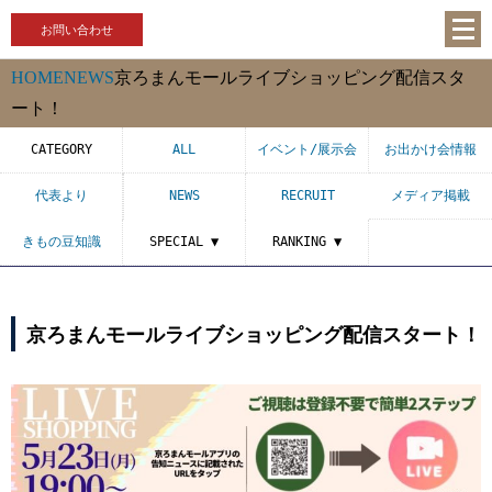
お問い合わせ
HOME
NEWS
京ろまんモールライブショッピング配信スタ
ート！
CATEGORY
ALL
イベント/展示会
お出かけ会情報
代表より
NEWS
RECRUIT
メディア掲載
きもの豆知識
SPECIAL ▼
RANKING ▼
京ろまんモールライブショッピング配信スタート！