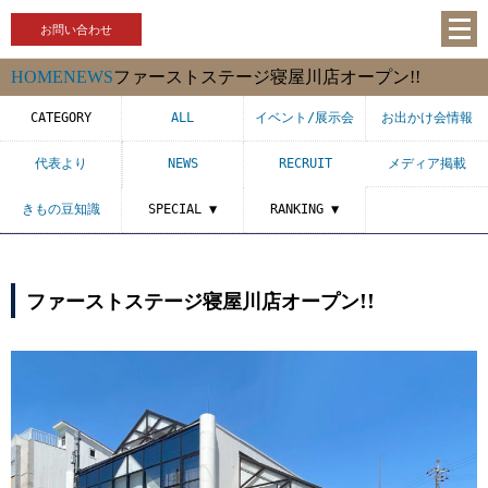
お問い合わせ
HOME
NEWS
ファーストステージ寝屋川店オープン!!
CATEGORY
ALL
イベント/展示会
お出かけ会情報
代表より
NEWS
RECRUIT
メディア掲載
きもの豆知識
SPECIAL ▼
RANKING ▼
ファーストステージ寝屋川店オープン!!