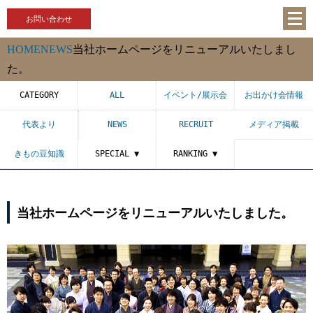
お問い合わせ
HOME
NEWS
当社ホームページをリニューアルいたしまし
た。
CATEGORY
ALL
イベント/展示会
お出かけ会情報
代表より
NEWS
RECRUIT
メディア掲載
きもの豆知識
SPECIAL ▼
RANKING ▼
当社ホームページをリニューアルいたしました。